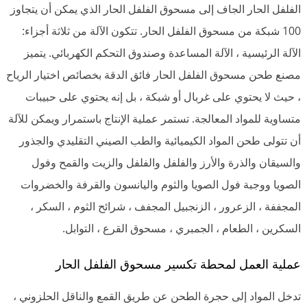
الفلفل الحار الجاف إلى مسحوق الفلفل الحار الذي يمكن أن يتجاوز
100 شبكة من مسحوق الفلفل الحار. تتكون الآلة من ثلاثة أجزاء:
الآلة الرئيسية ، الآلة المساعدة وصندوق التحكم الكهربائي. يتميز
مصنع طحن مسحوق الفلفل الحار فائق الدقة بخصائص اختيار الرياح
، حيث لا يحتوي على غربال أو شبكة ، بل إنه يحتوي على حبيبات
متساوية للمواد المعالجة. تستمر عملية الإنتاج باستمرار ويمكن للآلة
أن تتولى طحن المواد الكيميائية والطب الصيني التقليدي والجذور
والسيقان والذرة والأرز والفلفل والفلفل والزيت والقمح وفول
الصويا ووجبة فول الصويا والثوم واليانسون والقرفة والخضروات
المجففة ، الزعرور ، الزنجبيل المجفف ، شرائح الثوم ، السكر ،
السكرين ، الطعام ، الجمبري ، مسحوق القرع ، التوابل.
عملية العمل لمحطة تكسير مسحوق الفلفل الحار
تدخل المواد إلى حجرة الطحن عن طريق القمع والناقل الحلزوني ،