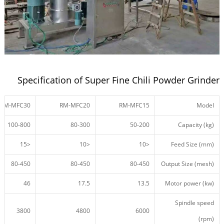
Specification of Super Fine Chili Powder Grinder
RM-MFC30
RM-MFC20
RM-MFC15
Model
100-800
80-300
50-200
Capacity (kg)
<15
<10
<10
Feed Size (mm)
80-450
80-450
80-450
Output Size (mesh)
46
17.5
13.5
Motor power (kw)
Spindle speed
3800
4800
6000
(rpm)