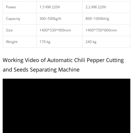
Power
1.5 KW 220V
2.2 KW 220V
Capacity
300~500kg/h
800~1000kh/g
Size
1400*530*900mm
1400*750*800mm
Weight
170 kg
240 kg
Working Video of Automatic Chili Pepper Cutting
and Seeds Separating Machine