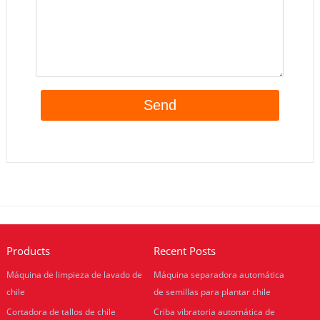
Products
Recent Posts
Máquina de limpieza de lavado de
Máquina separadora automática
chile
de semillas para plantar chile
Cortadora de tallos de chile
Criba vibratoria automática de