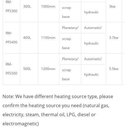
RM-
300L
1000mm
3kw
1
scrap
PFS300
hydraulic
base
Planetary/
Automatic/
RM-
400L
1100mm
3.7kw
2
scrap
PFS400
hydraulic
base
Planetary/
Automatic/
RM-
500L
1200mm
5.5kw
2
scrap
PFS500
hydraulic
base
Note: We have different heating source type, please
confirm the heating source you need (natural gas,
electricity, steam, thermal oil, LPG, diesel or
electromagnetic)