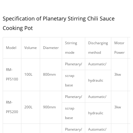
Specification of Planetary Stirring Chili Sauce
Cooking Pot
Stirring
Discharging
Motor
Model
Volume
Diameter
mode
method
Power
Planetary/
Automatic/
RM-
100L
800mm
3kw
1
scrap
PFS100
hydraulic
base
Planetary/
Automatic/
RM-
200L
900mm
3kw
1
scrap
PFS200
hydraulic
base
Planetary/
Automatic/